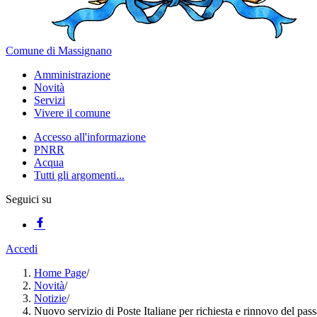
Comune di Massignano
Amministrazione
Novità
Servizi
Vivere il comune
Accesso all'informazione
PNRR
Acqua
Tutti gli argomenti...
Seguici su
Accedi
Home Page
/
Novità
/
Notizie
/
Nuovo servizio di Poste Italiane per richiesta e rinnovo del pas