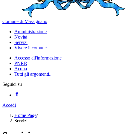
Comune di Massignano
Amministrazione
Novità
Servizi
Vivere il comune
Accesso all'informazione
PNRR
Acqua
Tutti gli argomenti...
Seguici su
Accedi
Home Page
/
Servizi