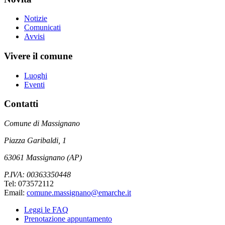
Notizie
Comunicati
Avvisi
Vivere il comune
Luoghi
Eventi
Contatti
Comune di Massignano
Piazza Garibaldi, 1
63061 Massignano (AP)
P.IVA: 00363350448
Tel: 073572112
Email:
comune.massignano@emarche.it
Leggi le FAQ
Prenotazione appuntamento